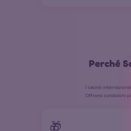
Perché S
I casinò internazion
Offrono condizioni pi
🎁