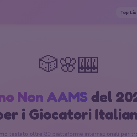
Top Lis
🎰
🌸
🎲
sino Non AAMS
del 202
per i Giocatori Italian
o testato oltre 80 piattaforme internazionali per tr