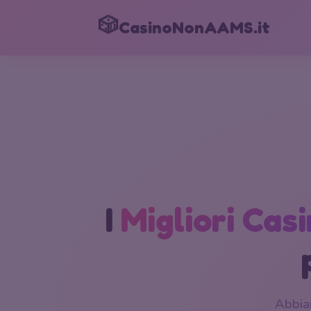
🎲
CasinoNonAAMS.it
I
Migliori Ca
Abbiam