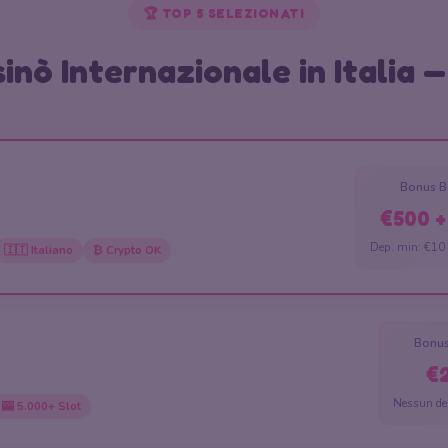
🏆 TOP 5 SELEZIONATI
asinò Internazionale in Italia 
Bonus B
€500 +
Dep. min: €10 
🇮🇹 Italiano
₿ Crypto OK
Bonus
€2
Nessun de
🎰 5.000+ Slot