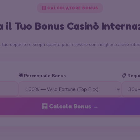
🧮 CALCOLATORE BONUS
a il Tuo Bonus Casinò Interna
 il tuo deposito e scopri quanto puoi ricevere con i migliori casinò inte
🎁 Percentuale Bonus
📋 Requ
🧮 Calcola Bonus →