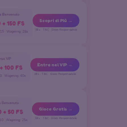
s Benvenuto
Scopri di Più →
 + 150 FS
18+ · T&C · Gioco Responsabile
15 · Wagering: 28x
nus VIP
Entra nel VIP →
+ 100 FS
18+ · T&C · Gioco Responsabile
0 · Wagering: 40x
s Benvenuto
Gioca Gratis →
 + 50 FS
18+ · T&C · Gioco Responsabile
10 · Wagering: 25x